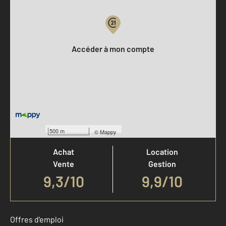
Votre compte :
Accéder à mon compte
Votre agence est notée
500 m
©
Mappy
Achat
Location
Vente
Gestion
9,3
/
10
9,9/10
Offres d'emploi