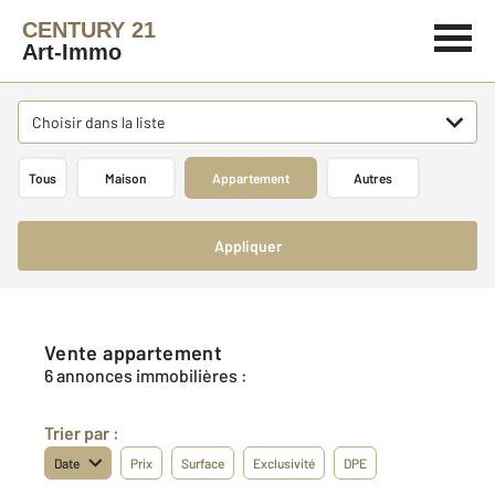
CENTURY 21
Art-Immo
Choisir dans la liste
Tous
Maison
Appartement
Autres
Appliquer
Vente appartement
6 annonces immobilières :
Trier par :
Date
Prix
Surface
Exclusivité
DPE