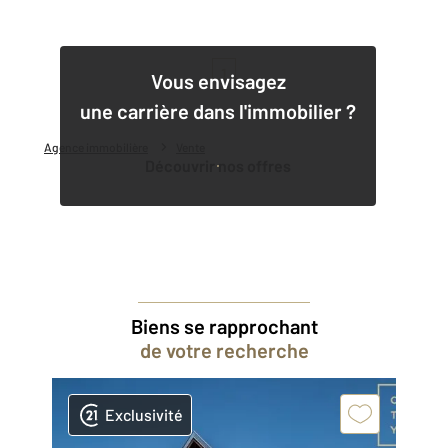
1
Vous envisagez
une carrière dans l'immobilier ?
Agence immobilière
Vente
Découvrir nos offres
Biens se rapprochant
de votre recherche
Exclusivité