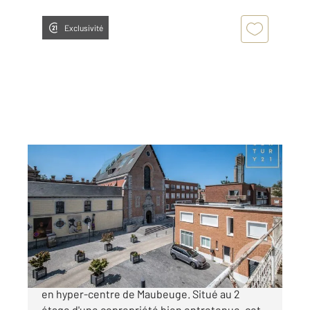
Exclusivité
MAUBEUGE 59
2
151,46 m
, 7 pièces
Ref : 7714
Appartement F6 à vendre
213 000 €
En bref : Appartement de caractère à vendre
en hyper-centre de Maubeuge. Situé au 2
étage d'une copropriété bien entretenue, cet