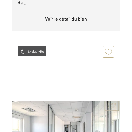
de ...
Voir le détail du bien
Exclusivité
MAUBEUGE 59
2
189,28 m
, 8 pièces
Ref : 7715
Appartement F6 à vendre