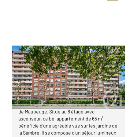
MAUBEUGE 59
2
65,02 m
, 5 pièces
Ref : 7667
Appartement F5 à vendre
70 850 €
En bref : Appartement à vendre en centre-ville
de Maubeuge. Situé au 8 étage avec
ascenseur, ce bel appartement de 65 m²
bénéficie d'une agréable vue sur les jardins de
la Sambre. Il se compose d'un séjour lumineux