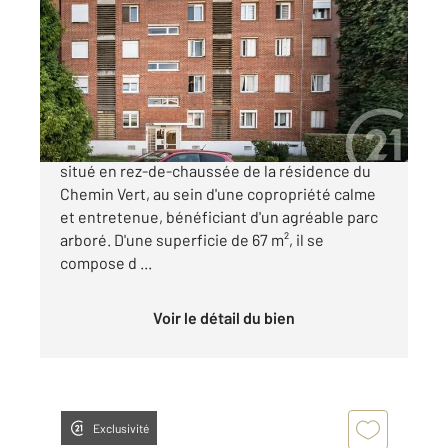
67,44 m
, 4 pièces
Ref : 7805
Appartement F4 à vendre
70 850 €
En bref : Appartement à vendre à Rousies,
situé en rez-de-chaussée de la résidence du
Chemin Vert, au sein d'une copropriété calme
et entretenue, bénéficiant d'un agréable parc
arboré. D'une superficie de 67 m², il se
compose d ...
Voir le détail du bien
Exclusivité