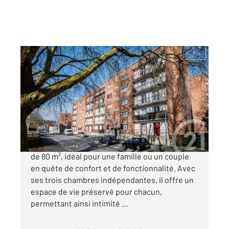
MAUBEUGE 59
2
78,52 m
, 5 pièces
Ref : 7144
Appartement à vendre
74 120 €
En bref Découvrez cet appartement spacieux
de 80 m², idéal pour une famille ou un couple
en quête de confort et de fonctionnalité. Avec
ses trois chambres indépendantes, il offre un
espace de vie préservé pour chacun,
permettant ainsi intimité ...