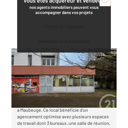
Vous êtes acquéreur et vendeur,
nos agents immobiliers peuvent vous
accompagner dans vos projets
Contacter l'agence
Demander une estimation
MAUBEUGE 59
2
76 m
, 7 pièces
Ref : 7007
Appartement Local à vendre
76 300 €
En bref : Local professionnel de 76 m² à vendre
à Maubeuge. Ce local bénéficie d'un
agencement optimisé avec plusieurs espaces
de travail dont 3 bureaux, une salle de réunion,