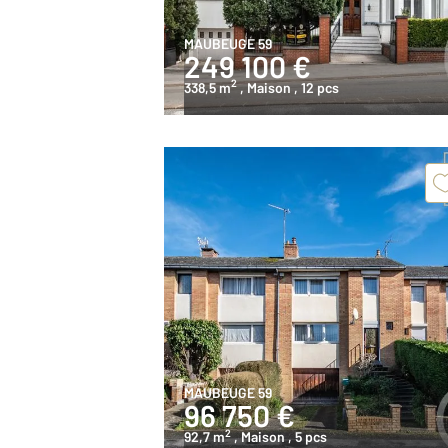
MAUBEUGE 59
249 100 €
2
338,5 m
, Maison
, 12 pcs
MAUBEUGE 59
96 750 €
2
92,7 m
, Maison
, 5 pcs