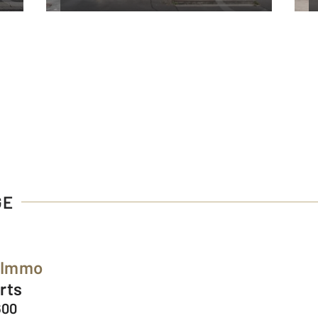
GE
t-Immo
Arts
600