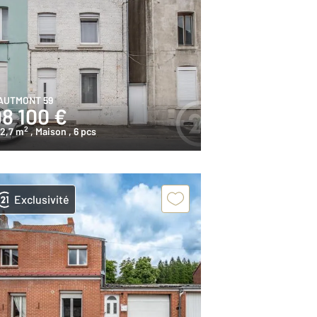
AUTMONT 59
98 100 €
2
02,7 m
, Maison
, 6 pcs
Exclusivité