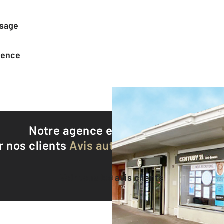
ssage
agence
Notre agence est notée
9,3/10
r nos clients
Avis authentifiés par Qualite
Voir tous les avis clients