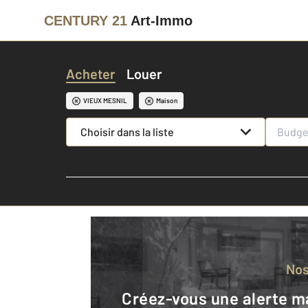
CENTURY 21
Art-Immo
Acheter
Louer
VIEUX MESNIL
Maison
Choisir dans la liste
No
Créez-vous une alerte mail pour être averti quand une annonce est en ligne et consultez la