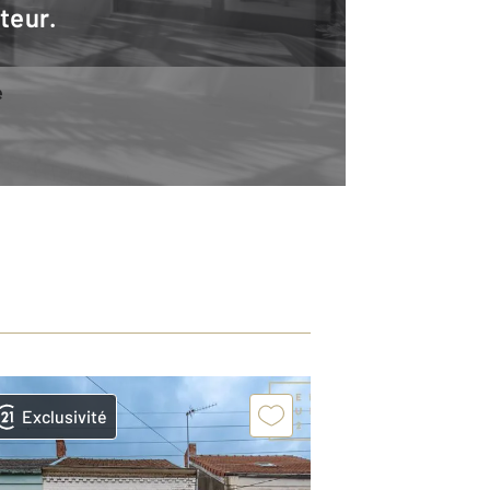
teur.
e
Exclusivité