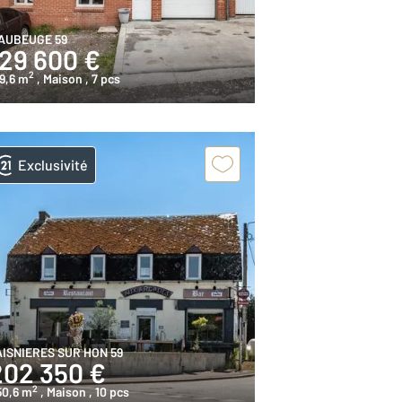
AUBEUGE 59
129 600 €
2
9,6 m
, Maison
, 7 pcs
Exclusivité
AISNIERES SUR HON 59
202 350 €
2
50,6 m
, Maison
, 10 pcs