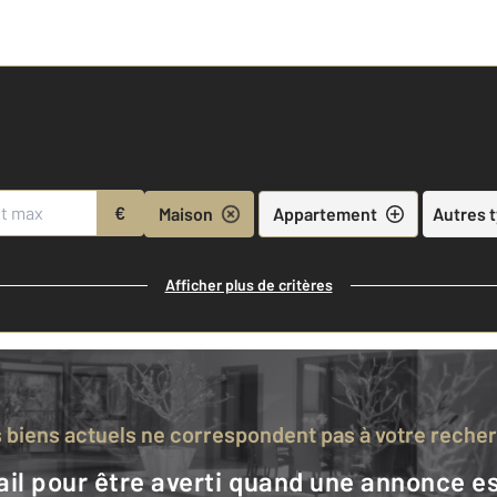
€
Maison
Appartement
Autres 
Afficher plus de critères
s biens actuels ne correspondent pas à votre reche