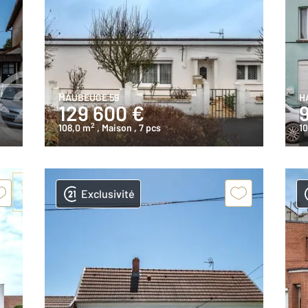
MAUBEUGE 59
H
129 600 €
2
108,0 m
, Maison
, 7 pcs
1
Exclusivité