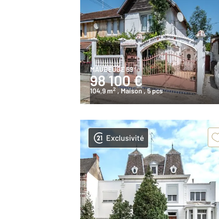
MAUBEUGE 59
98 100 €
2
104,9 m
, Maison
, 5 pcs
Exclusivité