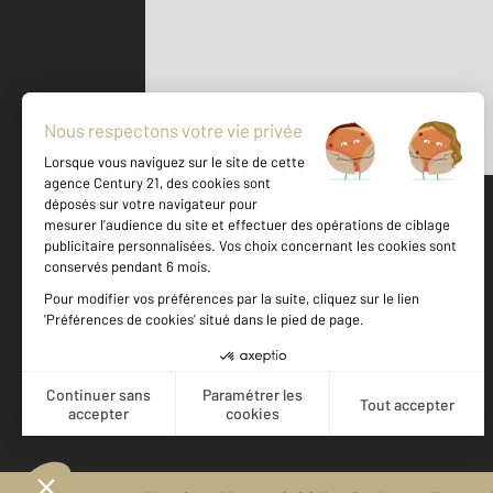
Parlons de vous, parlons biens
500 m
©
Mappy
Votre agence est notée
Achat
Location
Vente
Gestion
9,3
/
10
9,9/10