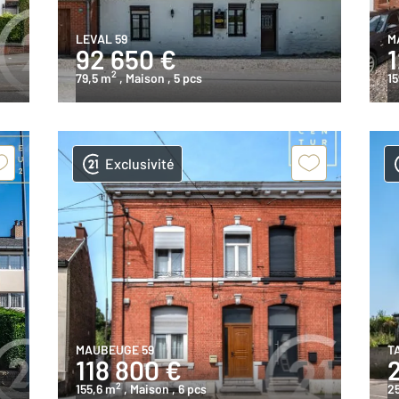
LEVAL 59
M
92 650 €
2
79,5 m
, Maison
, 5 pcs
15
Exclusivité
MAUBEUGE 59
T
118 800 €
2
155,6 m
, Maison
, 6 pcs
2