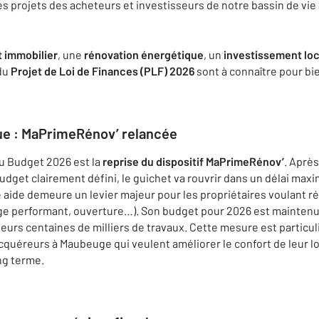
les projets des acheteurs et investisseurs de notre bassin de vi
 immobilier
, une
rénovation énergétique
, un
investissement loc
 du
Projet de Loi de Finances (PLF) 2026
sont à connaître pour bie
ue : MaPrimeRénov’ relancée
u Budget 2026 est la
reprise du dispositif MaPrimeRénov’
. Aprè
dget clairement défini, le guichet va rouvrir dans un délai maxi
te aide demeure un levier majeur pour les propriétaires voulant
fage performant, ouverture…). Son budget pour 2026 est mainten
ieurs centaines de milliers de travaux. Cette mesure est partic
 acquéreurs à Maubeuge qui veulent améliorer le confort de leur 
ng terme.