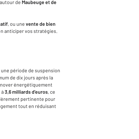
e autour de
Maubeuge et de
atif
, ou une
vente de bien
n anticiper vos stratégies.
s une période de suspension
mum de dix jours après la
 rénover énergétiquement
u à
3,6 milliards d’euros
, ce
ulièrement pertinente pour
logement tout en réduisant