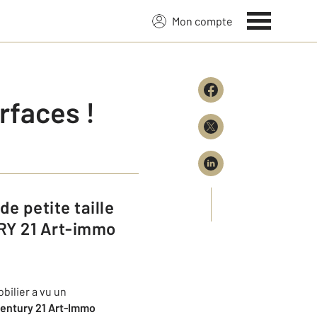
Mon compte
rfaces !
URY 21 Art-immo
bilier a vu un
entury 21 Art-Immo