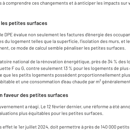
ns à comprendre ces changements et à anticiper les impacts sur
les petites surfaces
 le DPE évalue non seulement les factures d’énergie des occupant
s du logement telles que la superficie, l’isolation des murs, et 
nt, ce mode de calcul semble pénaliser les petites surfaces.
atoire national de la rénovation énergétique, près de 34 % des
uette F ou G, contre seulement 13 % pour les logements de plus 
ce que les petits logements possèdent proportionnellement plus
habitable et une consommation d’eau chaude par m² généralemen
n faveur des petites surfaces
ouvernement a réagi. Le 12 février dernier, une réforme a été ann
aluations plus équitables pour les petites surfaces.
s effet le 1er juillet 2024, doit permettre à près de 140 000 peti