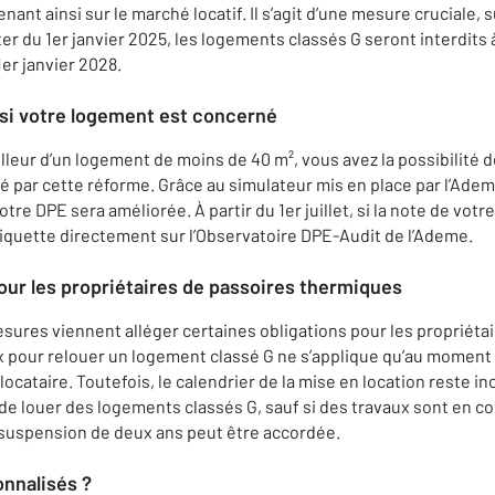
nant ainsi sur le marché locatif. Il s’agit d’une mesure cruciale, 
r du 1er janvier 2025, les logements classés G seront interdits à 
er janvier 2028.
 si votre logement est concerné
illeur d’un logement de moins de 40 m², vous avez la possibilité d
 par cette réforme. Grâce au simulateur mis en place par l’Ademe
otre DPE sera améliorée. À partir du 1er juillet, si la note de vo
iquette directement sur l’Observatoire DPE-Audit de l’Ademe.
ur les propriétaires de passoires thermiques
esures viennent alléger certaines obligations pour les propriétai
ux pour relouer un logement classé G ne s’applique qu’au moment
ocataire. Toutefois, le calendrier de la mise en location reste i
it de louer des logements classés G, sauf si des travaux sont en c
uspension de deux ans peut être accordée.
onnalisés ?